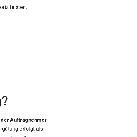
tz leisten.
g?
h
der Auftragnehmer
rgütung erfolgt als