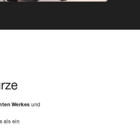
ürze
und
mmten Werkes
s als ein