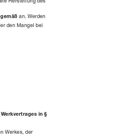
eie Herstellung des
an. Werden
gsgemäß
 er den Mangel bei
 Werkvertrages in §
en Werkes, der