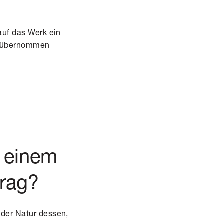
auf das Werk ein
g übernommen
n einem
trag?
n der Natur dessen,