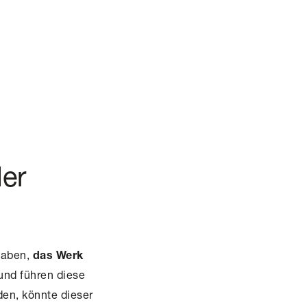
der
 haben,
das Werk
und führen diese
den
, könnte dieser