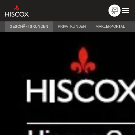
GESCHÄFTSKUNDEN
PRIVATKUNDEN
MAKLERPORTAL
Versicherungen
Nach Branche
Über Hiscox
Schaden melden
Service
Logins