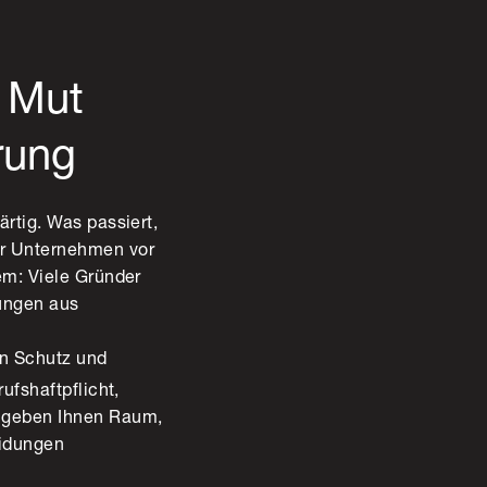
r Mut
rung
rtig. Was passiert,
hr Unternehmen vor
em: Viele Gründer
dungen aus
en Schutz und
ufshaftpflicht,
d geben Ihnen Raum,
eidungen