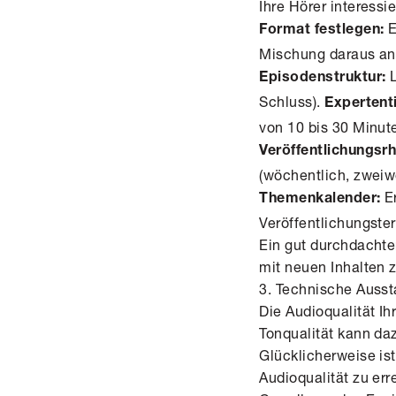
Ihre Hörer interessi
E
Format festlegen:
Mischung daraus an
L
Episodenstruktur:
Schluss).
Expertent
von 10 bis 30 Minut
Veröffentlichungsr
(wöchentlich, zweiw
Er
Themenkalender:
Veröffentlichungster
Ein gut durchdachter
mit neuen Inhalten 
3. Technische Ausst
Die Audioqualität Ih
Tonqualität kann daz
Glücklicherweise ist
Audioqualität zu err