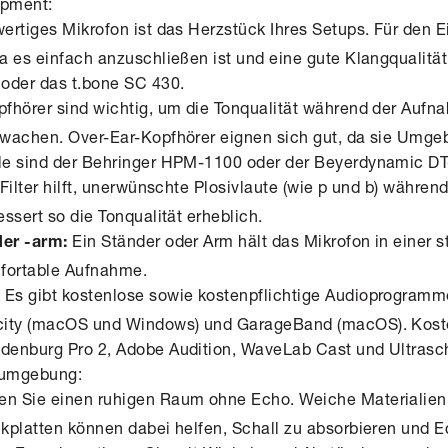
ipment:
rtiges Mikrofon ist das Herzstück Ihres Setups. Für den Ei
 es einfach anzuschließen ist und eine gute Klangqualität 
oder das t.bone SC 430.
fhörer sind wichtig, um die Tonqualität während der Aufn
rwachen. Over-Ear-Kopfhörer eignen sich gut, da sie Umg
le sind der Behringer HPM-1100 oder der Beyerdynamic DT
Filter hilft, unerwünschte Plosivlaute (wie p und b) währe
ssert so die Tonqualität erheblich.
Ein Ständer oder Arm hält das Mikrofon in einer s
er -arm:
mfortable Aufnahme.
Es gibt kostenlose sowie kostenpflichtige Audioprogramm
:
city (macOS und Windows) und GarageBand (macOS). Koste
enburg Pro 2, Adobe Audition, WaveLab Cast und Ultrasch
eumgebung:
en Sie einen ruhigen Raum ohne Echo. Weiche Materialien
kplatten können dabei helfen, Schall zu absorbieren und E