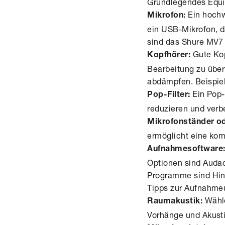
Grundlegendes Equ
Ein hochwe
Mikrofon:
ein USB-Mikrofon, da
sind das Shure MV7 
Gute Kop
Kopfhörer:
Bearbeitung zu übe
abdämpfen. Beispie
Ein Pop-
Pop-Filter:
reduzieren und verbe
Mikrofonständer od
ermöglicht eine ko
Aufnahmesoftware
Optionen sind Auda
Programme sind Hind
Tipps zur Aufnahm
Wähl
Raumakustik:
Vorhänge und Akusti