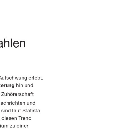
ahlen
Aufschwung erlebt.
hin und
kerung
 Zuhörerschaft
Nachrichten und
t sind
laut Statista
 diesen Trend
ium zu einer