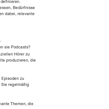
 definieren.
essen, Bedürfnisse
en dabei, relevante
.
en sie Podcasts?
ziellen Hörer zu
lte produzieren, die
te Episoden zu
s Sie regelmäßig
evante Themen, die