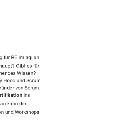
ng für RE im agilen
haupt? Gibt es für
chendes Wissen?
e by Hood und Scrum
 Gründer von Scrum.
ins
tifikation
Man kann die
gen und Workshops