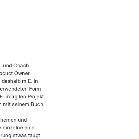
r- und Coach-
Product Owner
 deshalb m.E. in
 verwendeten Form
E im agilen Projekt
ton mit seinem Buch
n Themen und
r einzelne eine
erung etwas taugt.