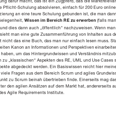
ung dafür macht, das ist ein Zugpferd, das die Marktreleva
 Pflicht-Schulung absolvieren, einfach für 200 Euro online
fizierung an eine teure Schulung gebunden ist, die man dan
Gelegenheit,
(falls man
Wissen im Bereich RE zu erwerben
) und dies dann auch „öffentlich“ nachzuweisen. Wenn man
, sieht man eine gute Zusammenführung von Inhalten aus 
bt nicht das eine Buch, das man nur einfach lesen muss. 
breiten Kanon an Informationen und Perspektiven einarbeit
 haben, um das Hintergrundwissen und Verständnis mitzub
n zu „klassischen“ Aspekten des RE, UML und Use Cases st
ekte abgedeckt werden. Ein Basiswissen reicht hier mein
 viele Fragen aus dem Bereich Scrum und agiles Grundwis
nkt zu Scrum beinah übertrieben finde. Einerseits mag d
nter den agilen Ansätzen auf dem Markt hat, andererseits a
s Agile Requirements Institute.