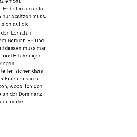
nz erhöht.
. Es hat mich stets
n nur absitzen muss.
 sich auf die
 den Lernplan
dem Bereich RE und
Stattdessen muss man
en und Erfahrungen
ringen.
ellen sicher, dass
es Erachtens aus.
sen, wobei ich den
as an der Dominanz
uch an der