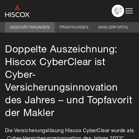
GESCHÄFTSKUNDEN
PRIVATKUNDEN
MAKLERPORTAL
Doppelte Auszeichnung:
Versicherungen
Nach Branche
Hiscox CyberClear ist
Über Hiscox
Schaden melden
Cyber-
Service
Logins
Versicherungsinnovation
des Jahres – und Topfavorit
der Makler
Die Versicherungslösung Hiscox CyberClear wurde als
„Cyber-Versicherungsinnovation des Jahres 2023“