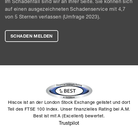
Im Schadenfall sind wir an Ihrer Seite. Sie können sich
auf einen ausgezeichneten Schadenservice mit 4,7
von 5 Sternen verlassen (Umfrage 2023).
SCHADEN MELDEN
Hiscox ist an der London Stock Exchange gelistet und dort
Teil des FTSE 100 Index. Unser finanzielles Rating bei A.M.
Best ist mit A (Excellent) bewertet.
Trustpilot