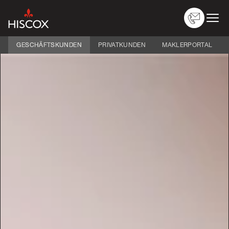
GESCHÄFTSKUNDEN
PRIVATKUNDEN
MAKLERPORTAL
Versicherungen
Nach Branche
Über Hiscox
Schaden melden
Service
Logins