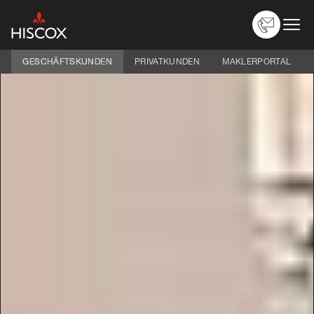
GESCHÄFTSKUNDEN
PRIVATKUNDEN
MAKLERPORTAL
Versicherungen
Nach Branche
Über Hiscox
Schaden melden
Service
Logins