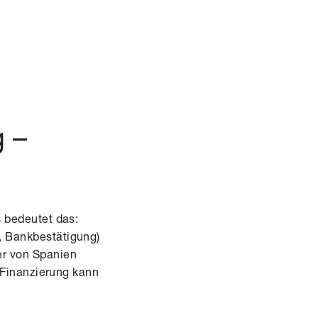
g –
is bedeutet das:
g, Bankbestätigung)
er von Spanien
e Finanzierung kann