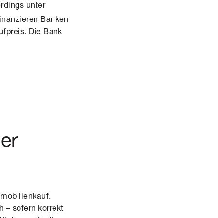
rdings unter
finanzieren Banken
ufpreis. Die Bank
er
mmobilienkauf.
 – sofern korrekt