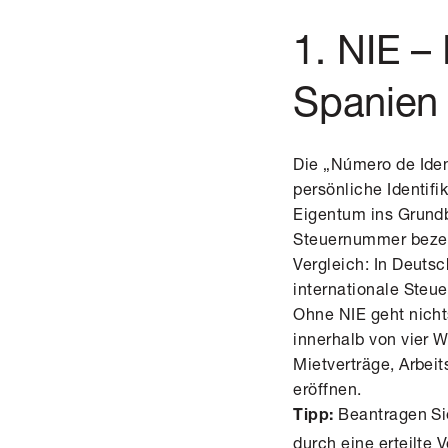
1. NIE –
Spanien
Die
„Número de Ident
persönliche Identif
Eigentum ins Grundb
Steuernummer bezeic
Vergleich: In Deuts
internationale Steue
Ohne NIE geht nich
innerhalb von vier 
Mietverträge, Arbei
eröffnen.
Beantragen Sie
Tipp:
durch eine erteilte