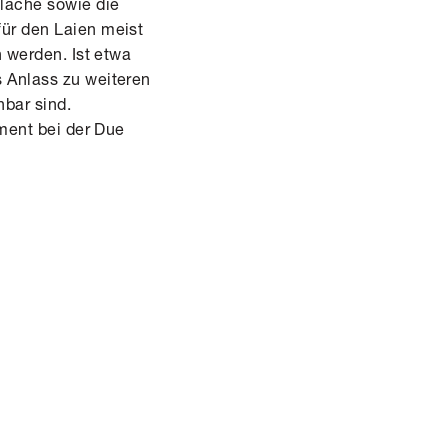
läche sowie die
für den Laien meist
n werden. Ist etwa
s Anlass zu weiteren
nbar sind.
ument bei der
Due